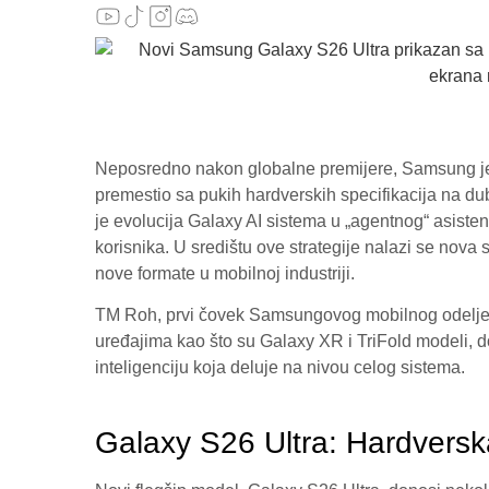
Neposredno nakon globalne premijere, Samsung j
premestio sa pukih hardverskih specifikacija na dub
je evolucija Galaxy AI sistema u „agentnog“ asiste
korisnika. U središtu ove strategije nalazi se nova s
nove formate u mobilnoj industriji.
TM Roh, prvi čovek Samsungovog mobilnog odeljen
uređajima kao što su Galaxy XR i TriFold modeli, d
inteligenciju koja deluje na nivou celog sistema.
Galaxy S26 Ultra: Hardversk