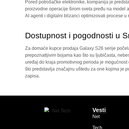
Pored potrošačke elektronike, kompanija je predstav
proizvodne operacije širom sveta pređu na model 
AI agenti i digitalni blizanci optimizovati procese 
Dostupnost i pogodnosti u Sr
Za domaće kupce prodaja Galaxy S26 serije počela 
prepoznatljivim bojama kao što su ljubičasta, nebe
uređaj do kraja promotivnog perioda je mogućnost
što predstavlja značajnu uštedu za one kojima je po
zapisa.
Vesti
Net
Tech