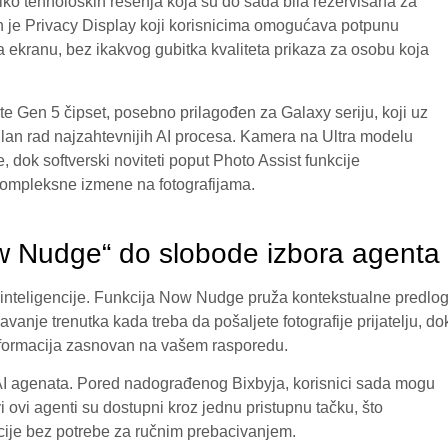
iko tehnoloških rešenja koja su do sada bila rezervisana za
den je Privacy Display koji korisnicima omogućava potpunu
a ekranu, bez ikakvog gubitka kvaliteta prikaza za osobu koja
te Gen 5 čipset, posebno prilagođen za Galaxy seriju, koji uz
lan rad najzahtevnijih AI procesa. Kamera na Ultra modelu
, dok softverski noviteti poput Photo Assist funkcije
ompleksne izmene na fotografijama.
w Nudge“ do slobode izbora agenta
 inteligencije. Funkcija Now Nudge pruža kontekstualne predlo
nje trenutka kada treba da pošaljete fotografije prijatelju, do
nformacija zasnovan na vašem rasporedu.
 AI agenata. Pored nadograđenog Bixbyja, korisnici sada mogu
vi ovi agenti su dostupni kroz jednu pristupnu tačku, što
acije bez potrebe za ručnim prebacivanjem.