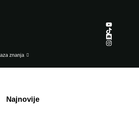
aza znanja
Najnovije
July 29, 2026
Honor ROBOT PHONE oborio rekorde: Više
od 200.000 rezervacija za samo nedelju dana
July 29, 2026