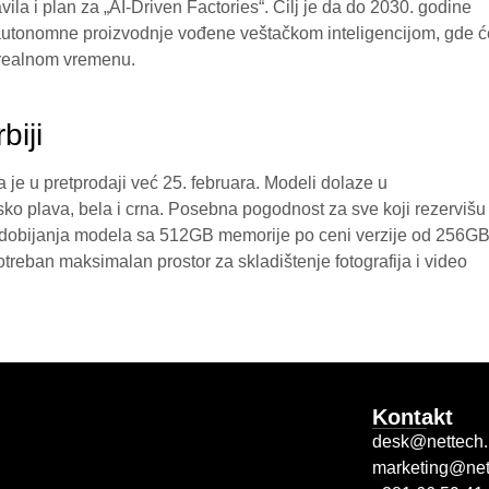
ila i plan za „AI-Driven Factories“. Cilj je da do 2030. godine
autonomne proizvodnje vođene veštačkom inteligencijom, gde ć
u realnom vremenu.
biji
je u pretprodaji već 25. februara. Modeli dolaze u
sko plava, bela i crna. Posebna pogodnost za sve koji rezervišu
 dobijanja modela sa 512GB memorije po ceni verzije od 256GB
treban maksimalan prostor za skladištenje fotografija i video
Kontakt
desk@nettech.
marketing@net