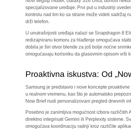
Novi flegšip model, Galaxy S26 Ultra, donosi nekol
specijalizovane uređaje. Prvi put u industriji uve
kontrolu nad tim ko sa strane može videti sadržaj n
drži telefon.
U unutrašnjosti uređaja nalazi se Snapdragon 8 Eli
redizajniranu komoru za hlađenje omogućava stabi
dobila je širi otvor blende za još bolje noćne snimke
omogućavaju korisniku da glasovnim opisom vrši k
Proaktivna iskustva: Od „No
Samsung je predstavio i nove koncepte proaktivne
u realnom vremenu, kao što je automatsko prepoznava
Now Brief nudi personalizovani pregled dnevnih i
Posebno je zanimljiva mogućnost izbora različitih
direktno integrisati Gemini ili Perplexity sisteme. S
omogućava koordinaciju radnji kroz različite aplik