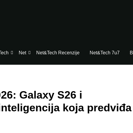
Tech
Net
Net&Tech Recenzije
Net&Tech 7u7
B
6: Galaxy S26 i
nteligencija koja predviđa