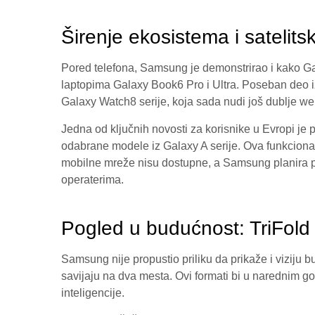
Širenje ekosistema i satelit
Pored telefona, Samsung je demonstrirao i kako Gal
laptopima Galaxy Book6 Pro i Ultra. Poseban deo 
Galaxy Watch8 serije, koja sada nudi još dublje wel
Jedna od ključnih novosti za korisnike u Evropi je p
odabrane modele iz Galaxy A serije. Ova funkciona
mobilne mreže nisu dostupne, a Samsung planira p
operaterima.
Pogled u budućnost: TriFold 
Samsung nije propustio priliku da prikaže i viziju 
savijaju na dva mesta. Ovi formati bi u narednim g
inteligencije.