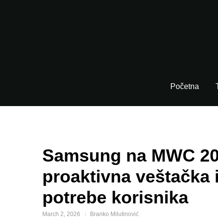
Početna
Samsung na MWC 202
proaktivna veštačka i
potrebe korisnika
March 2, 2026
Branko Milutinović