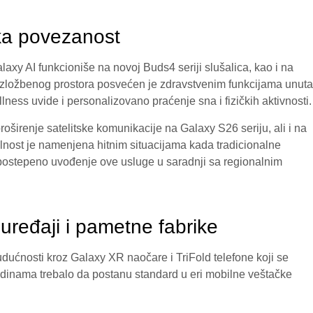
ska povezanost
axy AI funkcioniše na novoj Buds4 seriji slušalica, kao i na
izložbenog prostora posvećen je zdravstvenim funkcijama unuta
lness uvide i personalizovano praćenje sna i fizičkih aktivnosti.
roširenje satelitske komunikacije na Galaxy S26 seriju, ali i na
lnost je namenjena hitnim situacijama kada tradicionalne
ostepeno uvođenje ove usluge u saradnji sa regionalnim
uređaji i pametne fabrike
budućnosti kroz Galaxy XR naočare i TriFold telefone koji se
odinama trebalo da postanu standard u eri mobilne veštačke