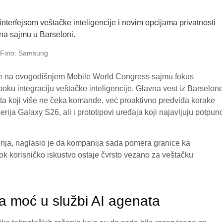
Foto: Samsung
e na ovogodišnjem Mobile World Congress sajmu fokus
oku integraciju veštačke inteligencije. Glavna vest iz Barselon
nta koji više ne čeka komande, već proaktivno predviđa korake
erija Galaxy S26, ali i prototipovi uređaja koji najavljuju potpun
ja, naglasio je da kompanija sada pomera granice ka
ok korisničko iskustvo ostaje čvrsto vezano za veštačku
a moć u službi AI agenata