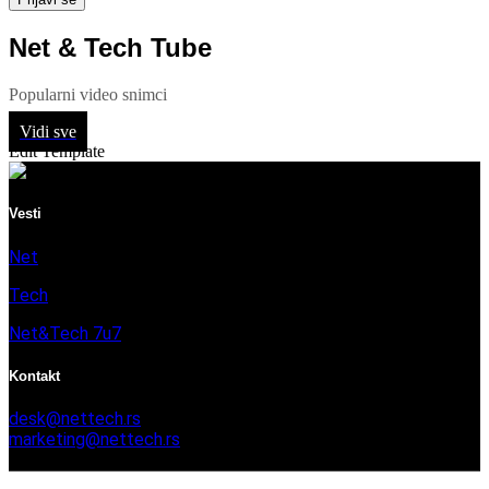
Net & Tech Tube
Popularni video snimci
Vidi sve
Edit Template
Vesti
Net
Tech
Net&Tech 7u7
Kontakt
desk@nettech.rs
marketing@nettech.rs
+381 66 59 41 254