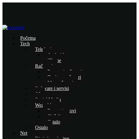
Početna
Tech
Telefoni
Android
iPhone
Računari
Prenosni računari
Desktop računari
Mac računari
Software i servisi
AI
Social Media
Wearables
Pametni satovi
Slušalice
Ostalo
Ostalo
Net
Digital marketing