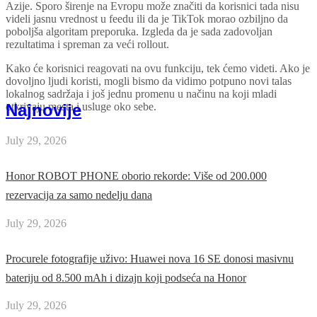
Azije. Sporo širenje na Evropu može značiti da korisnici tada nisu
videli jasnu vrednost u feedu ili da je TikTok morao ozbiljno da
poboljša algoritam preporuka. Izgleda da je sada zadovoljan
rezultatima i spreman za veći rollout.
Kako će korisnici reagovati na ovu funkciju, tek ćemo videti. Ako je
dovoljno ljudi koristi, mogli bismo da vidimo potpuno novi talas
lokalnog sadržaja i još jednu promenu u načinu na koji mladi
Najnovije
otkrivaju mesta i usluge oko sebe.
July 29, 2026
Honor ROBOT PHONE oborio rekorde: Više od 200.000
rezervacija za samo nedelju dana
July 29, 2026
Procurele fotografije uživo: Huawei nova 16 SE donosi masivnu
bateriju od 8.500 mAh i dizajn koji podseća na Honor
July 29, 2026