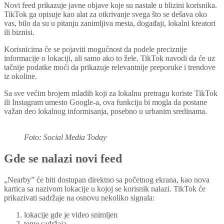
Novi feed prikazuje javne objave koje su nastale u blizini korisnika.
TikTok ga opisuje kao alat za otkrivanje svega što se dešava oko
vas, bilo da su u pitanju zanimljiva mesta, događaji, lokalni kreatori
ili biznisi.
Korisnicima će se pojaviti mogućnost da podele preciznije
informacije o lokaciji, ali samo ako to žele. TikTok navodi da će uz
tačnije podatke moći da prikazuje relevantnije preporuke i trendove
iz okoline.
Sa sve većim brojem mladih koji za lokalnu pretragu koriste TikTok
ili Instagram umesto Google-a, ova funkcija bi mogla da postane
važan deo lokalnog informisanja, posebno u urbanim sredinama.
Foto: Social Media Today
Gde se nalazi novi feed
„Nearby” će biti dostupan direktno sa početnog ekrana, kao nova
kartica sa nazivom lokacije u kojoj se korisnik nalazi. TikTok će
prikazivati sadržaje na osnovu nekoliko signala:
lokacije gde je video snimljen
teme sadržaja