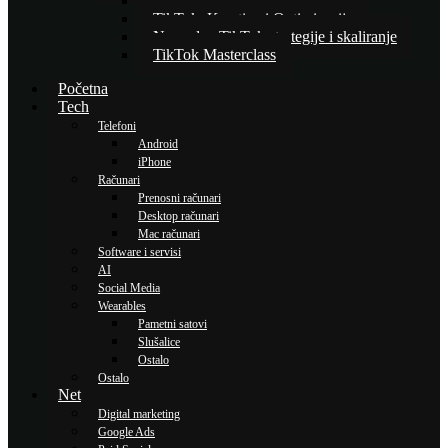
Osnove TikTok oglašavanja
TikTok: Kreativa i Optimizacija
Napredne TikTok strategije i skaliranje
TikTok Masterclass
Početna
Tech
Telefoni
Android
iPhone
Računari
Prenosni računari
Desktop računari
Mac računari
Software i servisi
AI
Social Media
Wearables
Pametni satovi
Slušalice
Ostalo
Ostalo
Net
Digital marketing
Google Ads