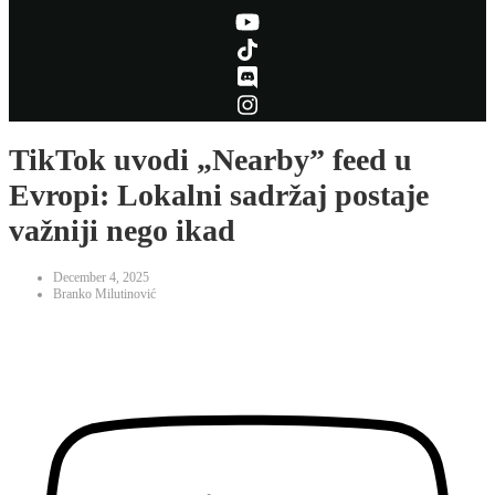
TikTok uvodi „Nearby” feed u
Evropi: Lokalni sadržaj postaje
važniji nego ikad
December 4, 2025
Branko Milutinović