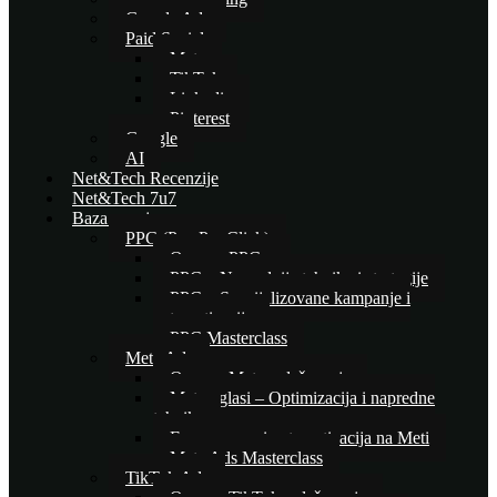
Google Ads
Paid Social
Meta
TikTok
Linkedin
Pinterest
Google
AI
Net&Tech Recenzije
Net&Tech 7u7
Baza znanja
PPC (Pay Per Click)
Osnove PPC-a
PPC – Naprednije tehnike i strategije
PPC – Specijalizovane kampanje i
automatizacija
PPC Masterclass
Meta Ads
Osnove Meta oglašavanja
Meta oglasi – Optimizacija i napredne
tehnike
E-commerce i automatizacija na Meti
Meta Ads Masterclass
TikTok Ads