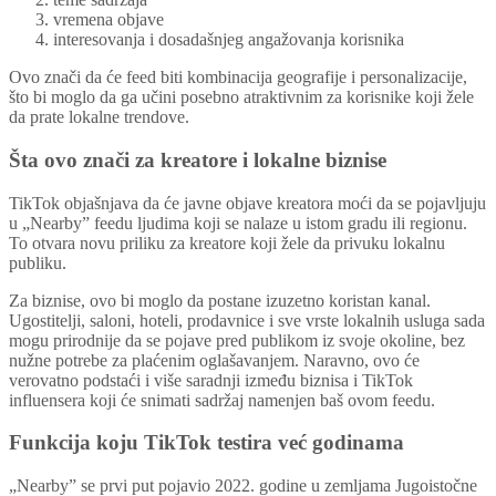
vremena objave
interesovanja i dosadašnjeg angažovanja korisnika
Ovo znači da će feed biti kombinacija geografije i personalizacije,
što bi moglo da ga učini posebno atraktivnim za korisnike koji žele
da prate lokalne trendove.
Šta ovo znači za kreatore i lokalne biznise
TikTok objašnjava da će javne objave kreatora moći da se pojavljuju
u „Nearby” feedu ljudima koji se nalaze u istom gradu ili regionu.
To otvara novu priliku za kreatore koji žele da privuku lokalnu
publiku.
Za biznise, ovo bi moglo da postane izuzetno koristan kanal.
Ugostitelji, saloni, hoteli, prodavnice i sve vrste lokalnih usluga sada
mogu prirodnije da se pojave pred publikom iz svoje okoline, bez
nužne potrebe za plaćenim oglašavanjem. Naravno, ovo će
verovatno podstaći i više saradnji između biznisa i TikTok
influensera koji će snimati sadržaj namenjen baš ovom feedu.
Funkcija koju TikTok testira već godinama
„Nearby” se prvi put pojavio 2022. godine u zemljama Jugoistočne