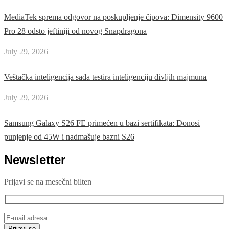
MediaTek sprema odgovor na poskupljenje čipova: Dimensity 9600
Pro 28 odsto jeftiniji od novog Snapdragona
July 29, 2026
Veštačka inteligencija sada testira inteligenciju divljih majmuna
July 29, 2026
Samsung Galaxy S26 FE primećen u bazi sertifikata: Donosi
punjenje od 45W i nadmašuje bazni S26
Newsletter
Prijavi se na mesečni bilten