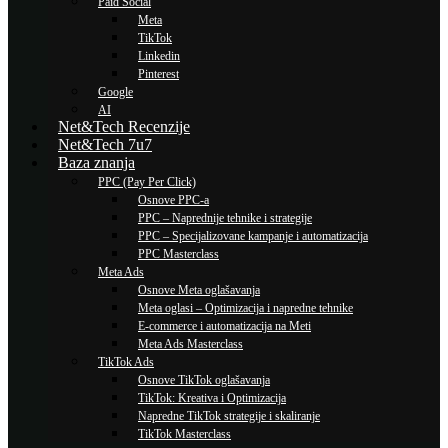
Paid Social
Meta
TikTok
Linkedin
Pinterest
Google
AI
Net&Tech Recenzije
Net&Tech 7u7
Baza znanja
PPC (Pay Per Click)
Osnove PPC-a
PPC – Naprednije tehnike i strategije
PPC – Specijalizovane kampanje i automatizacija
PPC Masterclass
Meta Ads
Osnove Meta oglašavanja
Meta oglasi – Optimizacija i napredne tehnike
E-commerce i automatizacija na Meti
Meta Ads Masterclass
TikTok Ads
Osnove TikTok oglašavanja
TikTok: Kreativa i Optimizacija
Napredne TikTok strategije i skaliranje
TikTok Masterclass