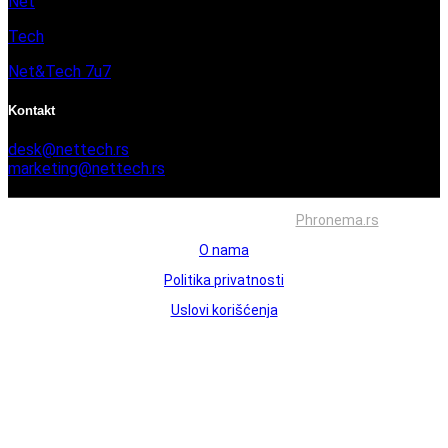
Net
Tech
Net&Tech 7u7
Kontakt
desk@nettech.rs
marketing@nettech.rs
+381 66 59 41 254
Sva prava zadržana © 2026. Izrada
Phronema.rs
O nama
Politika privatnosti
Uslovi korišćenja