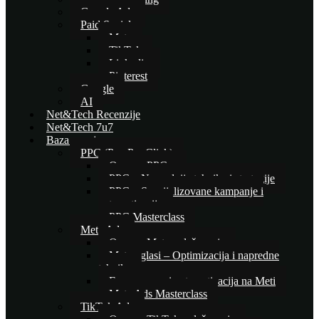
Google Ads
Paid Social
Meta
TikTok
Linkedin
Pinterest
Google
AI
Net&Tech Recenzije
Net&Tech 7u7
Baza znanja
PPC (Pay Per Click)
Osnove PPC-a
PPC – Naprednije tehnike i strategije
PPC – Specijalizovane kampanje i
automatizacija
PPC Masterclass
Meta Ads
Osnove Meta oglašavanja
Meta oglasi – Optimizacija i napredne
tehnike
E-commerce i automatizacija na Meti
Meta Ads Masterclass
TikTok Ads