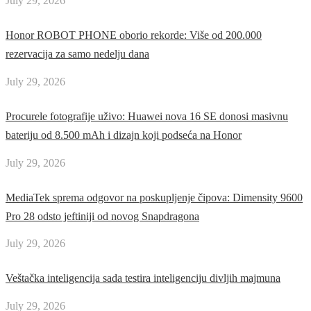
July 29, 2026
Honor ROBOT PHONE oborio rekorde: Više od 200.000
rezervacija za samo nedelju dana
July 29, 2026
Procurele fotografije uživo: Huawei nova 16 SE donosi masivnu
bateriju od 8.500 mAh i dizajn koji podseća na Honor
July 29, 2026
MediaTek sprema odgovor na poskupljenje čipova: Dimensity 9600
Pro 28 odsto jeftiniji od novog Snapdragona
July 29, 2026
Veštačka inteligencija sada testira inteligenciju divljih majmuna
July 29, 2026