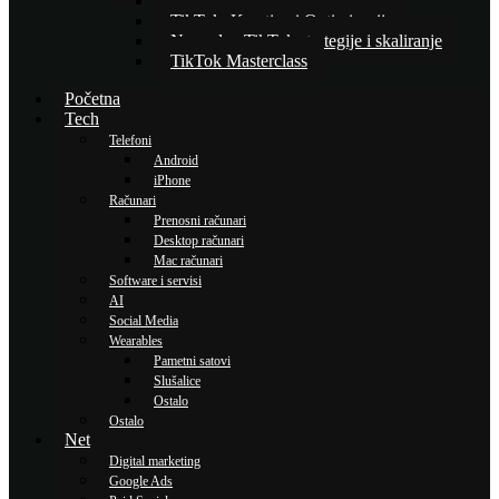
Osnove TikTok oglašavanja
TikTok: Kreativa i Optimizacija
Napredne TikTok strategije i skaliranje
TikTok Masterclass
Početna
Tech
Telefoni
Android
iPhone
Računari
Prenosni računari
Desktop računari
Mac računari
Software i servisi
AI
Social Media
Wearables
Pametni satovi
Slušalice
Ostalo
Ostalo
Net
Digital marketing
Google Ads