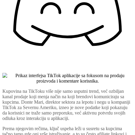
Kupovina na TikToku više nije samo usputni trend, već ozbiljan
kanal prodaje koji menja način na koji brendovi komuniciraju sa
kupcima. Donte Mari, direktor sektora za lepotu i negu u kompaniji
TikTok za Severnu Ameriku, izneo je nove podatke koji pokazuju
da korisnici ne traže samo preporuku, već aktivnu potvrdu svojih
odluka kroz interakciju u aplikaciji.
Prema njegovim rečima, ključ uspeha leži u susretu sa kupcima
tačno tamo gde oni vrše istraživanje, a to su često afiliate linkovi i,