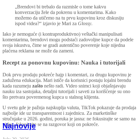
„Brendovi bi trebalo da razmisle o tome kakvu
konverzaciju žele da pokrenu u komentarima. Kako
možemo da utičemo na tu prvu kupovinu kroz diskusiju
ispod videa?“ izjavio je Mari za
Glossy
.
Iako je nemoguće (i kontraproduktivno) veštački manipulisati
komentarima, brendovi mogu podstaći zadovoljne kupce da podele
svoja iskustva, čime se gradi autentično poverenje koje nijedna
plaćena reklama ne može da zameni.
Recept za ponovnu kupovinu: Nauka i tutorijali
Dok prvu prodaju pokreće hajp i komentari, za drugu kupovinu je
zadužena edukacija. Mari ističe da korisnici postaju lojalni brendu
kada razumeju
zašto
nešto radi. Video snimci koji objašnjavaju
nauku iza sastojaka, detaljni tutorijali i saveti za korišćenje su ono
što pretvara povremenog kupca u stalnog klijenta.
U svetu gde je pažnja najskuplja valuta, TikTok pokazuje da prodaja
najbolje ide uz transparentnost i zajednicu. Za marketinške
stručnjake u 2026. godini, poruka je jasna: ne fokusirajte se samo na
Najnovije
video, fokusirajte se na razgovor koji on pokreće.