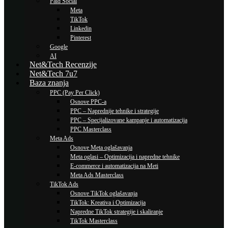
Paid Social
Meta
TikTok
Linkedin
Pinterest
Google
AI
Net&Tech Recenzije
Net&Tech 7u7
Baza znanja
PPC (Pay Per Click)
Osnove PPC-a
PPC – Naprednije tehnike i strategije
PPC – Specijalizovane kampanje i automatizacija
PPC Masterclass
Meta Ads
Osnove Meta oglašavanja
Meta oglasi – Optimizacija i napredne tehnike
E-commerce i automatizacija na Meti
Meta Ads Masterclass
TikTok Ads
Osnove TikTok oglašavanja
TikTok: Kreativa i Optimizacija
Napredne TikTok strategije i skaliranje
TikTok Masterclass