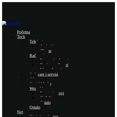
Početna
Tech
Telefoni
Android
iPhone
Računari
Prenosni računari
Desktop računari
Mac računari
Software i servisi
AI
Social Media
Wearables
Pametni satovi
Slušalice
Ostalo
Ostalo
Net
Digital marketing