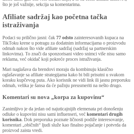
što je još važnije, sekcija sa komentarima.
Afiliate sadržaj kao početna tačka
istraživanja
Podaci su prilično jasni: čak
77 odsto
zainteresovanih kupaca na
TikToku krene u potragu za dodatnim informacijama o proizvodu
odmah nakon što vide afiliate sadržaj (sadržaj sa partnerskim
linkovima). To znači da sponzorisani video snimci više nisu samo
reklama, već okidač koji pokreće proces istraživanja.
Mari naglašava da brendovi moraju da kombinuju klasično
oglašavanje sa afiliate strategijama kako bi bili prisutni u svakom
koraku kupčevog puta. Ako korisnik ne vidi link ili jasnu preporuku
odmah, velika je šansa da će pažnju preusmeriti na nešto drugo.
Komentari su nova „korpa za kupovinu“
Zanimljivo je da jedan od najuticajnijih elemenata pri donošenju
odluke o kupovini nisu sami influenseri, već
komentari drugih
korisnika
. Dok preporuka poznate ličnosti podiže interesovanje,
komentari „običnih“ ljudi služe kao finalno pojačanje i potvrda da
proizvod zaista vredi.