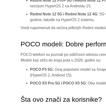
Redmi Note 12 Pro+ 5G i Redmi Note 12 Pr
verzijom HyperOS 2 na Androidu 15.
Redmi Note 12 5G i Redmi Note 12 4G:
5G v
godine, takođe na HyperOS 2 sistemu.
Vredi napomenuti da većina jeftinijih Redmi modela
POCO modeli: Dobre perfor
POCO telefoni su poznati po odličnom odnosu cene i
Modeli koji stižu do kraja puta u 2026. godini su:
POCO F5 5G:
Ovaj popularni model sa Snap
(HyperOS 2, Android 15).
POCO X5 Pro 5G i POCO X5 5G:
Oba modela 
Šta ovo znači za korisnike?