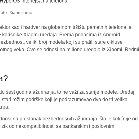
oto: XiaomiTime
ktor kao i hardver na globalnom tržištu pametnih telefona, a
 korisnike Xiaomi uređaja
. Prema podacima iz Android
bednost, veliki broj modela koji su pratili stare cikluse
votnog veka
. Ovo se odnosi na milione uređaja iz Xiaomi, Redmi
na?
do šest godina ažuriranja, to ne važi za starije modele
. Uređaji
 stari režim podrške koji je podrazumevao dva do tri velika
krpa
.
dnosi na prestanak bezbednosnih ažuriranja, što je kritičnije od
rizik od nekompatibilnosti sa bankarskim i poslovnim