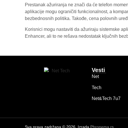
Prestanak ažuriranja ne znači da će telefon momenta
aplikacije mogu ograničiti funkcionalnost, a komp
bezbednosnih politika
. Takođe, cena polovnih ure
Korisnici mogu nastaviti da ažuriraju sistemske 
Enhancer, ali to ne rešava nedostatak ključnih be
Vesti
Net
Tech
Net&Tech 7u7
Sva prava zadržana © 2026. Izrada
Phronema.rs