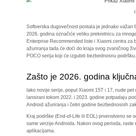
F
Softverska dugovečnost postala je jednako važan fa
2026. godina označiće veliku prekretnicu za mnoge
Enterprise Recommended liste i Xiaomi centra za bez
ažuriranja tada će doći do kraja svog zvaničnog ži
POCO serija koji će izgubiti bezbednosnu podršku
.
Zašto je 2026. godina ključ
Iako novije serije, poput Xiaomi 15T i 17, nude pet 
lansirani tokom 2022. i 2023. godine potpadaju pod
Android ažuriranja i četiri godine bezbednosnih za
Kraj podrške (End-of-Life ili EOL) prvenstveno se o
same verzije Androida
. Nakon ovog perioda, raste 
aplikacijama
.