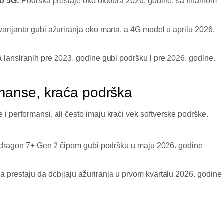
o 5G:
Podrška prestaje oko oktobra 2026. godine, sa finalnom
arijanta gubi ažuriranja oko marta, a 4G model u aprilu 2026.
 lansiranih pre 2023. godine gubi podršku i pre 2026. godine
.
manse, kraća podrška
 performansi, ali često imaju kraći vek softverske podrške
.
dragon 7+ Gen 2 čipom gubi podršku u maju 2026. godine
prestaju da dobijaju ažuriranja u prvom kvartalu 2026. godine