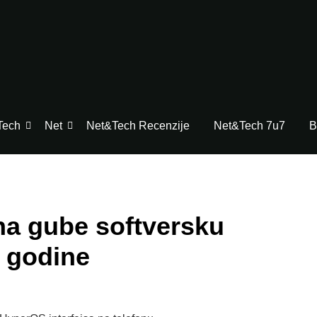
Tech
Net
Net&Tech Recenzije
Net&Tech 7u7
B
ona gube softversku
 godine