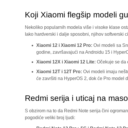
Koji Xiaomi flegšip modeli 
Nekoliko popularnih modela više i visoke klase o
Iako hardverski i dalje sposobni, njihov softverski 
Xiaomi 12 i Xiaomi 12 Pro:
Ovi modeli sa Sn
godine, završavajući na Androidu 15 i Hyper
Xiaomi 12X i Xiaomi 12 Lite:
Očekuje se da 
Xiaomi 12T i 12T Pro:
Ovi modeli imaju nešto
će završiti na HyperOS 2, dok će Pro model 
Redmi serija i uticaj na maso
S obzirom na to da Redmi Note serija čini ogroma
pogodiće veliki broj ljudi
: