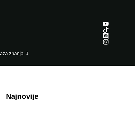
aza znanja
Najnovije
July 29, 2026
Honor ROBOT PHONE oborio rekorde: Više
od 200.000 rezervacija za samo nedelju dana
July 29, 2026