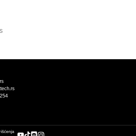
OS
rs
tech.rs
 254
rišćenja