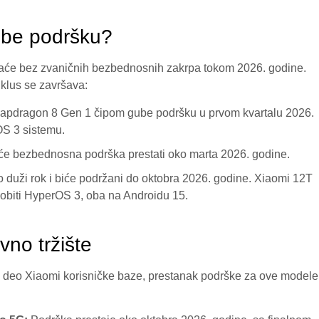
gube podršku?
staće bez zvaničnih bezbednosnih zakrpa tokom 2026. godine
.
ciklus se završava
:
apdragon 8 Gen 1 čipom gube podršku u prvom kvartalu 2026.
OS 3 sistemu.
će bezbednosna podrška prestati oko marta 2026. godine.
 duži rok i biće podržani do oktobra 2026. godine. Xiaomi 12T
dobiti HyperOS 3, oba na Androidu 15.
vno tržište
n deo Xiaomi korisničke baze, prestanak podrške za ove modele