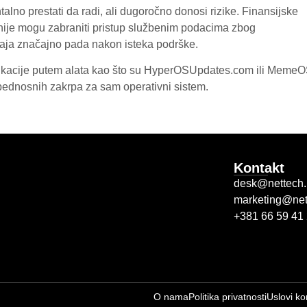
lno prestati da radi, ali dugoročno donosi rizike
. Finansijske
anije mogu zabraniti pristup službenim podacima zbog
đaja značajno pada nakon isteka podrške
.
aplikacije putem alata kao što su HyperOSUpdates.com ili Meme
zbednosnih zakrpa za sam operativni sistem
.
Kontakt
desk@nettech.
marketing@net
+381 66 59 41
O nama
Politika privatnosti
Uslovi ko