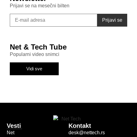
Prijavi se na mesečni bilten
Net & Tech Tube
Popularni video snimci
Vidi sve
Vesti
Kontakt
Net
desk@nettech.rs