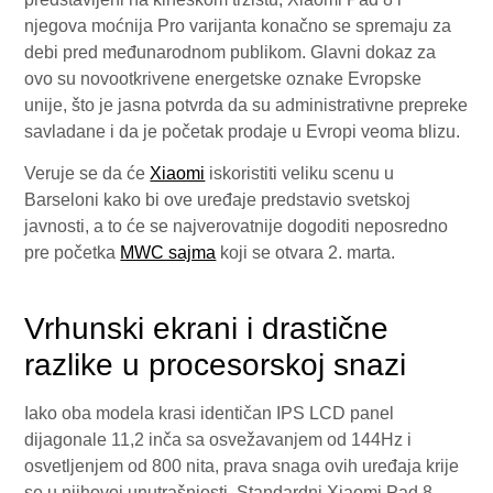
njegova moćnija Pro varijanta konačno se spremaju za
debi pred međunarodnom publikom. Glavni dokaz za
ovo su novootkrivene energetske oznake Evropske
unije, što je jasna potvrda da su administrativne prepreke
savladane i da je početak prodaje u Evropi veoma blizu.
Veruje se da će
Xiaomi
iskoristiti veliku scenu u
Barseloni kako bi ove uređaje predstavio svetskoj
javnosti, a to će se najverovatnije dogoditi neposredno
pre početka
MWC sajma
koji se otvara 2. marta.
Vrhunski ekrani i drastične
razlike u procesorskoj snazi
Iako oba modela krasi identičan IPS LCD panel
dijagonale 11,2 inča sa osvežavanjem od 144Hz i
osvetljenjem od 800 nita, prava snaga ovih uređaja krije
se u njihovoj unutrašnjosti. Standardni Xiaomi Pad 8