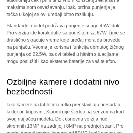
autonomiju čak i pri intenzivnom korišćenju ekrana na
maksimalnom osvežavanju. Ipak, brzina punjenja je
tačka u kojoj se ovi uređaji bitno razlikuju.
Standardni model podržava punjenje snage 45W, dok
Pro verzija ide korak dalje sa podrškom za 67W, čime se
drastično skraćuje vreme koje uređaj mora da provede
na punjaču. Veoma je korisna i funkcija obrnutog žičnog
punjenja od 22,5W, pa ovi tableti u hitnim situacijama
mogu poslužiti i kao eksterne baterije za vaš telefon.
Ozbiljne kamere i dodatni nivo
bezbednosti
Iako kamere na tabletima retko predstavljaju presudan
faktor pri kupovini, Xiaomi nije štedeo na senzorima kod
svog najjačeg modela. Dok osnovna verzija nudi
skromnih 13MP na zadnjoj i 8MP na prednjoj strani, Pro