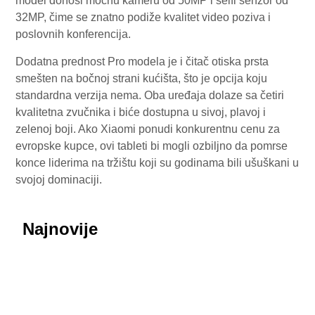
model donosi moćnu kameru od 50MP i selfi senzor od
32MP, čime se znatno podiže kvalitet video poziva i
poslovnih konferencija.
Dodatna prednost Pro modela je i čitač otiska prsta
smešten na bočnoj strani kućišta, što je opcija koju
standardna verzija nema. Oba uređaja dolaze sa četiri
kvalitetna zvučnika i biće dostupna u sivoj, plavoj i
zelenoj boji. Ako Xiaomi ponudi konkurentnu cenu za
evropske kupce, ovi tableti bi mogli ozbiljno da pomrse
konce liderima na tržištu koji su godinama bili ušuškani u
svojoj dominaciji.
Najnovije
July 29, 2026
Honor ROBOT PHONE oborio rekorde: Više od
200.000 rezervacija za samo nedelju dana
July 29, 2026