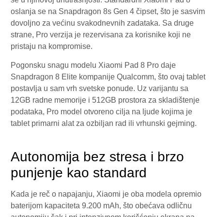
oslanja se na Snapdragon 8s Gen 4 čipset, što je sasvim
dovoljno za većinu svakodnevnih zadataka. Sa druge
strane, Pro verzija je rezervisana za korisnike koji ne
pristaju na kompromise.
Pogonsku snagu modelu Xiaomi Pad 8 Pro daje
Snapdragon 8 Elite kompanije Qualcomm, što ovaj tablet
postavlja u sam vrh svetske ponude. Uz varijantu sa
12GB radne memorije i 512GB prostora za skladištenje
podataka, Pro model otvoreno cilja na ljude kojima je
tablet primarni alat za ozbiljan rad ili vrhunski gejming.
Autonomija bez stresa i brzo
punjenje kao standard
Kada je reč o napajanju, Xiaomi je oba modela opremio
baterijom kapaciteta 9.200 mAh, što obećava odličnu