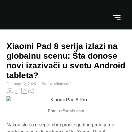
Xiaomi Pad 8 serija izlazi na
globalnu scenu: Šta donose
novi izazivači u svetu Android
tableta?
February 12, 2026
Branko Milutinović
Foto: računalo.com
Nakon što su u septembru prošle godine premijerno
predstavljeni na kineskom tržištu, Xiaomi Pad 8 i