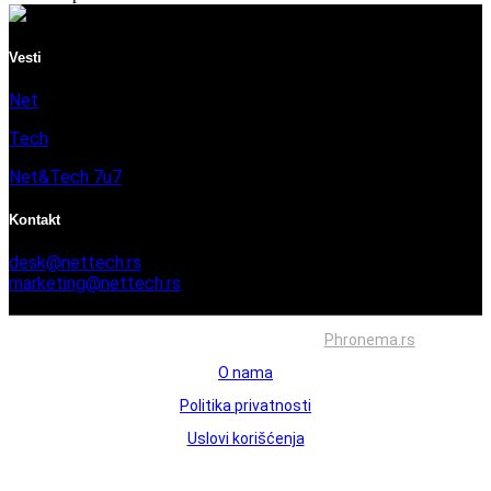
Vesti
Net
Tech
Net&Tech 7u7
Kontakt
desk@nettech.rs
marketing@nettech.rs
+381 66 59 41 254
Sva prava zadržana © 2026. Izrada
Phronema.rs
O nama
Politika privatnosti
Uslovi korišćenja