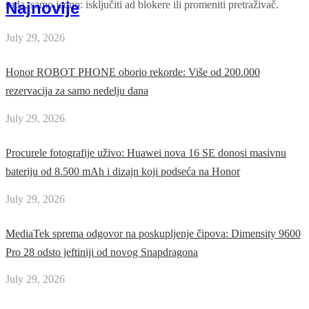
Najnovije
sada, samo jedno: isključiti ad blokere ili promeniti pretraživač.
July 29, 2026
Honor ROBOT PHONE oborio rekorde: Više od 200.000
rezervacija za samo nedelju dana
July 29, 2026
Procurele fotografije uživo: Huawei nova 16 SE donosi masivnu
bateriju od 8.500 mAh i dizajn koji podseća na Honor
July 29, 2026
MediaTek sprema odgovor na poskupljenje čipova: Dimensity 9600
Pro 28 odsto jeftiniji od novog Snapdragona
July 29, 2026