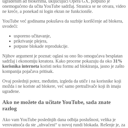
ugrađenim ad blokerima, uključujući Opera GX, potpuno je
onemogućeno da učita YouTube sadržaj. Stranica se ne otvara, video
ne kreće, a ponekad ni login ekran ne funkcioniše.
YouTube već godinama pokušava da suzbije korišćenje ad blokera,
uvodeći:
usporeno učitavanje,
prikrivanje plejera,
potpune blokade reprodukcije.
Njihov argument je poznat: oglasi su ono što omogućava besplatan
sadržaj i ekonomiju kreatora. Kako procene pokazuju da oko
31%
korisnika interneta
koristi neku formu ad blokiranja, jasno je zašto
kompanija pojačava pritisak.
Ovaj poslednji potez, međutim, izgleda da utiče i na korisnike koji
možda i ne koriste ad blokere, već samo pretraživače koji ih imaju
ugrađene.
Ako ne možete da učitate YouTube, sada znate
razlog
Ako vam YouTube poslednjih dana odbija poslušnost, velika je
verovatnoća da ste „uhvaćeni“ u novoj rundi blokada. Rešenje je, za