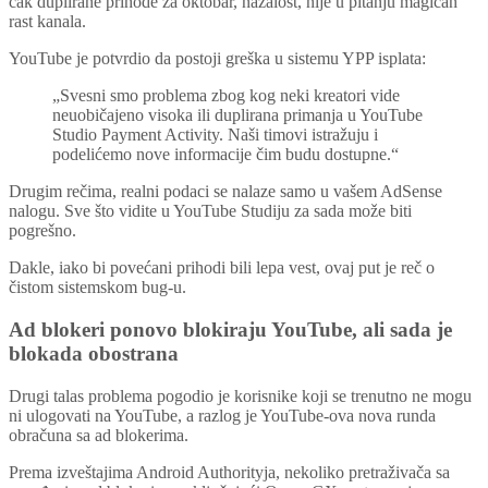
čak duplirane prihode za oktobar, nažalost, nije u pitanju magičan
rast kanala.
YouTube je potvrdio da postoji greška u sistemu YPP isplata:
„Svesni smo problema zbog kog neki kreatori vide
neuobičajeno visoka ili duplirana primanja u YouTube
Studio Payment Activity. Naši timovi istražuju i
podelićemo nove informacije čim budu dostupne.“
Drugim rečima, realni podaci se nalaze samo u vašem AdSense
nalogu. Sve što vidite u YouTube Studiju za sada može biti
pogrešno.
Dakle, iako bi povećani prihodi bili lepa vest, ovaj put je reč o
čistom sistemskom bug-u.
Ad blokeri ponovo blokiraju YouTube, ali sada je
blokada obostrana
Drugi talas problema pogodio je korisnike koji se trenutno ne mogu
ni ulogovati na YouTube, a razlog je YouTube-ova nova runda
obračuna sa ad blokerima.
Prema izveštajima Android Authorityja, nekoliko pretraživača sa