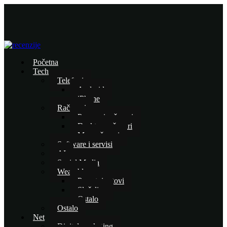
Početna
Tech
Telefoni
Android
iPhone
Računari
Prenosni računari
Desktop računari
Mac računari
Software i servisi
AI
Social Media
Wearables
Pametni satovi
Slušalice
Ostalo
Ostalo
Net
Digital marketing