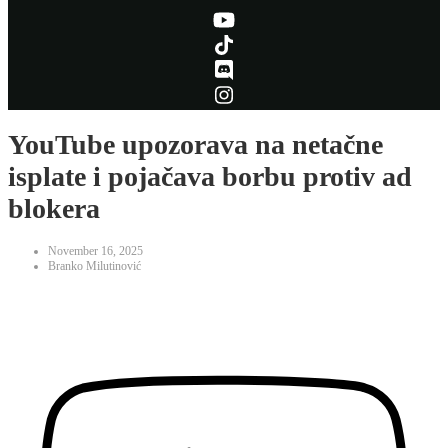
YouTube upozorava na netačne
isplate i pojačava borbu protiv ad
blokera
November 16, 2025
Branko Milutinović