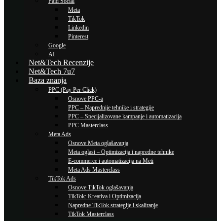
Paid Social
Meta
TikTok
Linkedin
Pinterest
Google
AI
Net&Tech Recenzije
Net&Tech 7u7
Baza znanja
PPC (Pay Per Click)
Osnove PPC-a
PPC – Naprednije tehnike i strategije
PPC – Specijalizovane kampanje i automatizacija
PPC Masterclass
Meta Ads
Osnove Meta oglašavanja
Meta oglasi – Optimizacija i napredne tehnike
E-commerce i automatizacija na Meti
Meta Ads Masterclass
TikTok Ads
Osnove TikTok oglašavanja
TikTok: Kreativa i Optimizacija
Napredne TikTok strategije i skaliranje
TikTok Masterclass