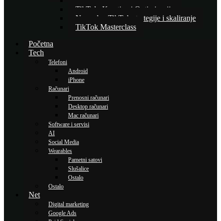
Osnove TikTok oglašavanja
TikTok: Kreativa i Optimizacija
Napredne TikTok strategije i skaliranje
TikTok Masterclass
Početna
Tech
Telefoni
Android
iPhone
Računari
Prenosni računari
Desktop računari
Mac računari
Software i servisi
AI
Social Media
Wearables
Pametni satovi
Slušalice
Ostalo
Ostalo
Net
Digital marketing
Google Ads