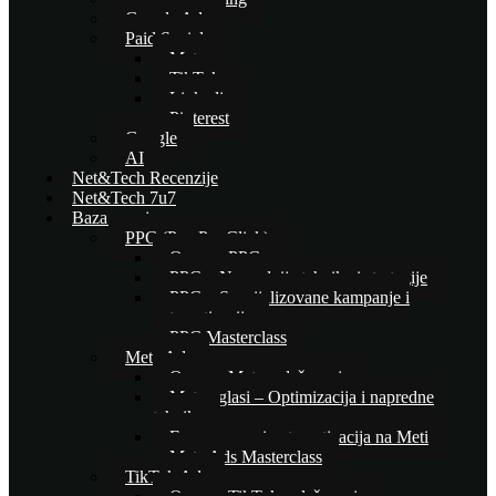
Google Ads
Paid Social
Meta
TikTok
Linkedin
Pinterest
Google
AI
Net&Tech Recenzije
Net&Tech 7u7
Baza znanja
PPC (Pay Per Click)
Osnove PPC-a
PPC – Naprednije tehnike i strategije
PPC – Specijalizovane kampanje i
automatizacija
PPC Masterclass
Meta Ads
Osnove Meta oglašavanja
Meta oglasi – Optimizacija i napredne
tehnike
E-commerce i automatizacija na Meti
Meta Ads Masterclass
TikTok Ads