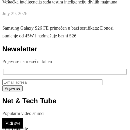
Veštačka inteligencija sada testira inteligenciju divljih majmuna
July 29, 2026
Samsung Galaxy S26 FE primećen u bazi sertifikata: Donosi
punjenje od 45W i nadmašuje bazni S26
Newsletter
Prijavi se na mesečni bilten
Net & Tech Tube
Popularni video snimci
Vidi sve
Edit Template